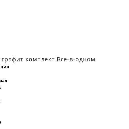
 графит комплект Все-в-одном
кция
иал
к
я
а