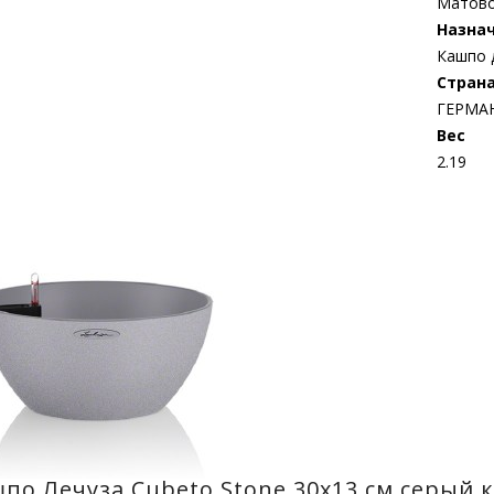
Матов
Назна
Кашпо 
Стран
ГЕРМА
Bес
2.19
по Лечуза Cubeto Stone 30х13 см серый 