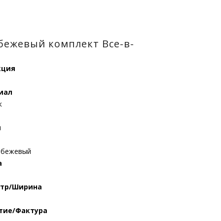
-бежевый комплект Все-в-
кция
иал
к
я
-бежевый
а
тр/Ширина
тие/Фактура