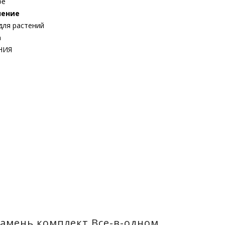
ое
чение
для растений
а
НИЯ
камень комплект Все-в-одном