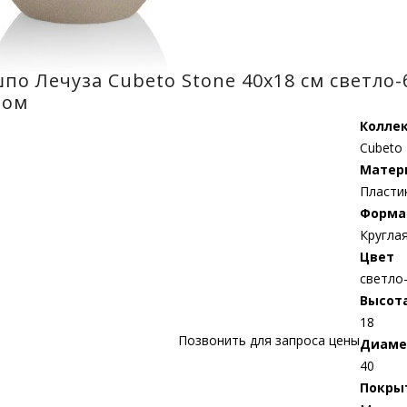
по Лечуза Cubeto Stone 40х18 см светло
ном
Колле
Cubeto
Матер
Пласти
Форма
Кругла
Цвет
светло
Высот
18
Позвонить для запроса цены
Диаме
40
Покры