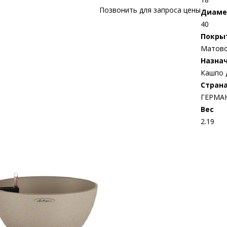
Позвонить для запроса цены
Диаме
40
Покры
Матов
Назна
Кашпо 
Стран
ГЕРМА
Bес
2.19