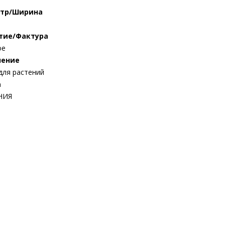
тр/Ширина
тие/Фактура
ое
чение
для растений
а
НИЯ