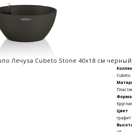
по Лечуза Cubeto Stone 40х18 см черный
Колле
Cubeto
Матер
Пласти
Форма
Кругла
Цвет
графит
Высот
18